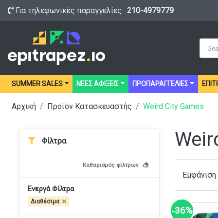
Για τηλεφωνικές παραγγελίες:
210-4979779
Prod
sear
SUMMER SALES
ΝΕΕΣ ΑΦΙΞΕΙΣ
ΠΡΟΠΑΡΑΓΓΕΛΙΕΣ
ΕΠΙΤ
Αρχική
Προϊόν Κατασκευαστής
Weird City Games
Weir
Φίλτρα
Καθαρισμός φίλτρων
Εμφάνιση
Ενεργά Φίλτρα
Διαθέσιμα
‑36%