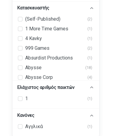
Κατασκευαστής
(Self-Published)
(2)
1 More Time Games
(1)
4 Kavky
(1)
999 Games
(2)
Absurdist Productions
(1)
Abysse
(18)
Abysse Corp
(4)
Abystyle
Ελάχιστος αριθμός παικτών
(43)
Ad Magic, Inc. (AdMagic
1
(1)
(1)
Games)
Adam's Apple Games, LLC
(1)
Κανόνες
ADC Blackfire Entertainment
(2)
Αγγλικά
(1)
Adellos
(1)