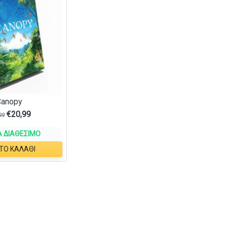
Canopy
€
20,99
99
 ΔΙΑΘΈΣΙΜΟ
ΤΟ ΚΑΛΆΘΙ