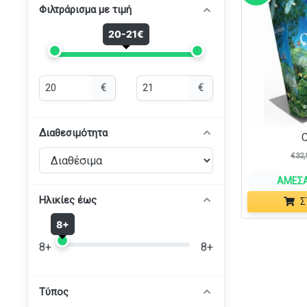
Φιλτράρισμα με τιμή
20-21€
Ελάχιστη
Μέγιστη
€
€
τιμή
τιμή
Διαθεσιμότητα
€
32,
ΆΜΕΣΑ
Ηλικίες έως
Σ
8+
8+
8+
Τύπος