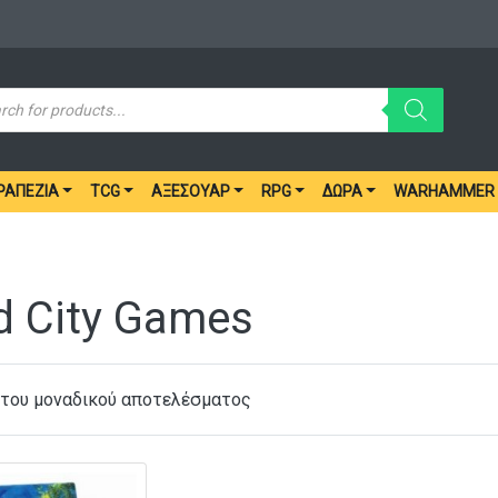
ucts
ch
ΡΑΠΈΖΙΑ
TCG
ΑΞΕΣΟΥΆΡ
RPG
ΔΏΡΑ
WARHAMMER
d City Games
 του μοναδικού αποτελέσματος