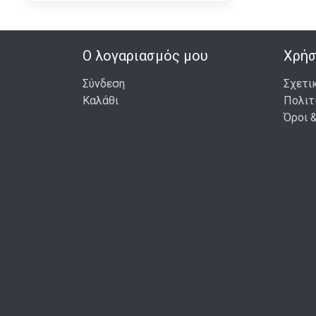
Alderac
(2)
Alderac Entertainment
(1)
Ο λογαριασμός μου
Χρήσ
Alderac Entertainment
(5)
Group
Σύνδεση
Σχετι
Alion
(1)
Καλάθι
Πολιτ
Allplay
(2)
Όροι 
AMIGO
(1)
Anubis
(1)
Aporta Games
(1)
Arcane Tinmen
(8)
Archon Studio
(2)
AS
(33)
AS Company
(43)
Asmadi Games
(1)