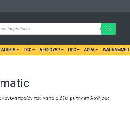
ucts
ch
ΡΑΠΈΖΙΑ
TCG
ΑΞΕΣΟΥΆΡ
RPG
ΔΏΡΑ
WARHAMMER
matic
 κανένα προϊόν που να ταιριάζει με την επιλογή σας.