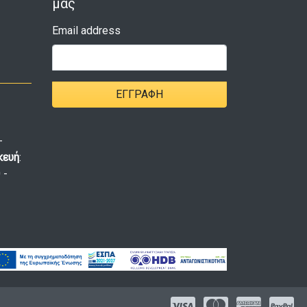
μας
Email address
ΕΓΓΡΑΦΉ
-
κευή
:
 -