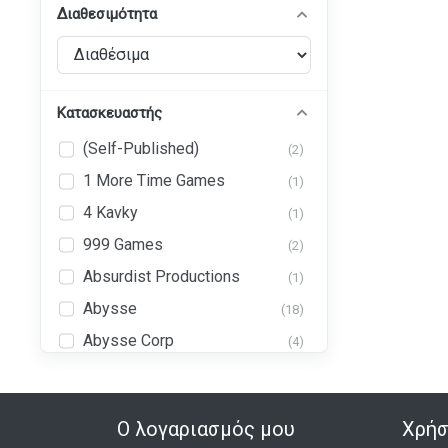
Διαθεσιμότητα
Κατασκευαστής
(Self-Published)
(2)
1 More Time Games
(1)
4 Kavky
(1)
999 Games
(2)
Absurdist Productions
(1)
Abysse
(18)
Abysse Corp
(4)
Abystyle
(43)
Ad Magic, Inc. (AdMagic
(1)
Games)
Ο λογαριασμός μου
Χρήσ