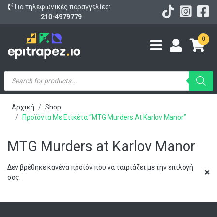
Για τηλεφωνικές παραγγελίες:
210-4979779
0
Products
search
Αρχική
Shop
Προϊόντα Με Ετικέτα “MTG Murders At Karlov Manor”
MTG Murders at Karlov Manor
Δεν βρέθηκε κανένα προϊόν που να ταιριάζει με την επιλογή
σας.