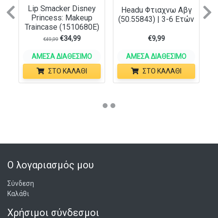
Lip Smacker Disney
Headu Φτιαχνω Αβγ
Previous
N
Princess: Makeup
(50.55843) | 3-6 Ετών
Traincase (1510680E)
€
34,99
€
9,99
€
49,99
ΆΜΕΣΑ ΔΙΑΘΈΣΙΜΟ
ΆΜΕΣΑ ΔΙΑΘΈΣΙΜΟ
ΣΤΟ ΚΑΛΆΘΙ
ΣΤΟ ΚΑΛΆΘΙ
Ο λογαριασμός μου
Σύνδεση
Καλάθι
Χρήσιμοι σύνδεσμοι