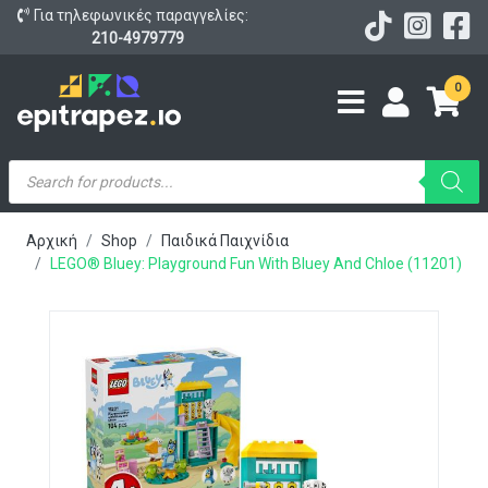
Για τηλεφωνικές παραγγελίες:
210-4979779
0
Products
search
Αρχική
Shop
Παιδικά Παιχνίδια
LEGO® Bluey: Playground Fun With Bluey And Chloe (11201)