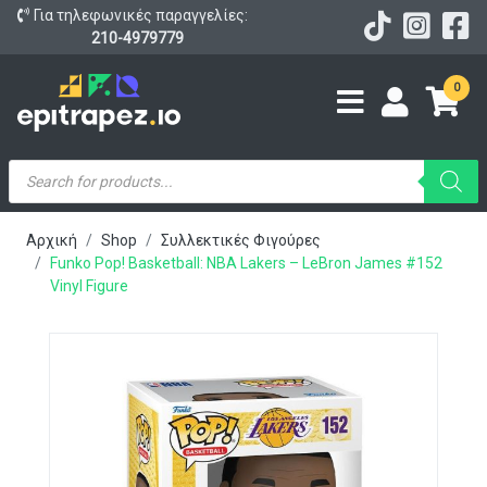
Για τηλεφωνικές παραγγελίες:
210-4979779
0
Products
search
Αρχική
Shop
Συλλεκτικές Φιγούρες
Funko Pop! Basketball: NBA Lakers – LeBron James #152
Vinyl Figure