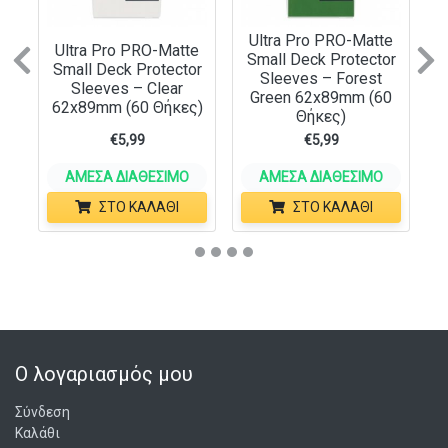
Ultra Pro PRO-Matte
Ultra Pro PRO-Matte
Small Deck Protector
Previous
N
Small Deck Protector
Sleeves – Forest
Sleeves – Clear
Green 62x89mm (60
62x89mm (60 Θήκες)
Θήκες)
€
5,99
€
5,99
ΆΜΕΣΑ ΔΙΑΘΈΣΙΜΟ
ΆΜΕΣΑ ΔΙΑΘΈΣΙΜΟ
ΣΤΟ ΚΑΛΆΘΙ
ΣΤΟ ΚΑΛΆΘΙ
Ο λογαριασμός μου
Σύνδεση
Καλάθι