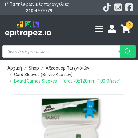
Για τηλεφωνικές παραγγελίες:
210-4979779
0
Products
search
Αρχική
Shop
Αξεσουάρ Παιχνιδιών
Card Sleeves (Θήκες Καρτών)
Board Games Sleeves – Tarot 70x120mm (100 Θήκες)