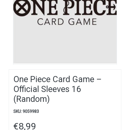
One Piece Card Game –
Official Sleeves 16
(Random)
SKU:
9059983
€
8,99