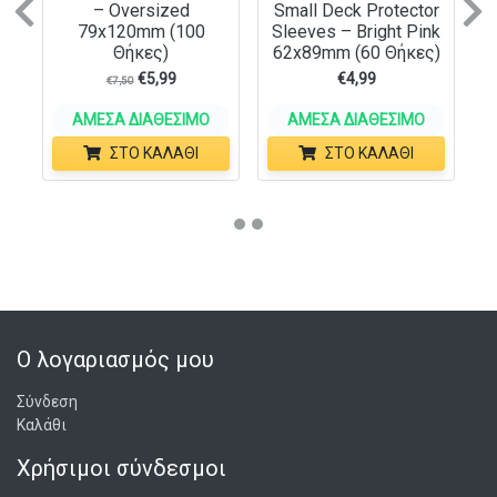
– Oversized
Small Deck Protector
Previous
N
79x120mm (100
Sleeves – Bright Pink
Θήκες)
62x89mm (60 Θήκες)
€
5,99
€
4,99
€
7,50
ΆΜΕΣΑ ΔΙΑΘΈΣΙΜΟ
ΆΜΕΣΑ ΔΙΑΘΈΣΙΜΟ
ΣΤΟ ΚΑΛΆΘΙ
ΣΤΟ ΚΑΛΆΘΙ
Ο λογαριασμός μου
Σύνδεση
Καλάθι
Χρήσιμοι σύνδεσμοι