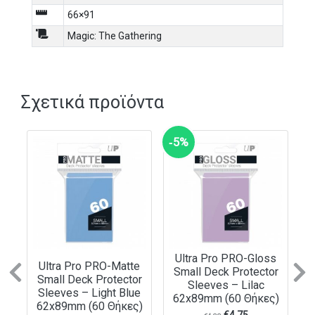
100 standard size Deck Protector ® sleeves in each box
66×91
100 Clear Box reusable packaging stores up to 100
Magic: The Gathering
double-sleeved cards
Includes one matching deck divider and a removable
hanging tab for easy in-store pegboard planogram
display
Σχετικά προϊόντα
‑5%
Ultra Pro PRO-Gloss
Ultra Pro PRO-Matte
Small Deck Protector
Previous
N
Small Deck Protector
Sleeves – Lilac
Sleeves – Light Blue
62x89mm (60 Θήκες)
62x89mm (60 Θήκες)