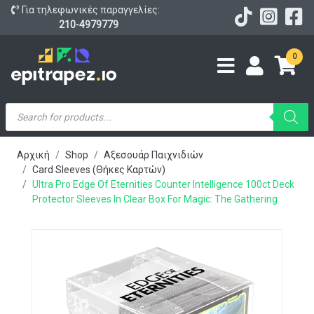
Για τηλεφωνικές παραγγελίες:
210-4979779
0
Products
search
Αρχική
Shop
Αξεσουάρ Παιχνιδιών
Card Sleeves (Θήκες Καρτών)
Ultra Pro Edge Of Eternities Counter Intelligence 100ct Deck
Protector Sleeves In Clear Box For Magic: The Gathering