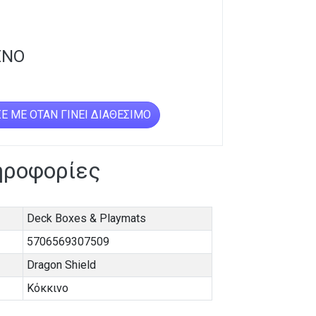
ΈΝΟ
Ε ΜΕ ΌΤΑΝ ΓΊΝΕΙ ΔΙΑΘΈΣΙΜΟ
ηροφορίες
Deck Boxes & Playmats
5706569307509
Dragon Shield
Κόκκινο