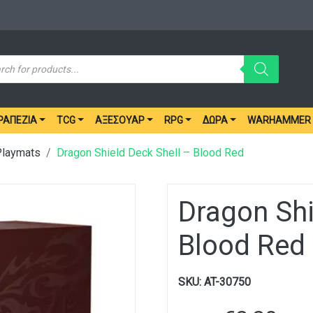
ucts
ch
ΡΑΠΈΖΙΑ
TCG
ΑΞΕΣΟΥΆΡ
RPG
ΔΏΡΑ
WARHAMMER
Playmats
Dragon Shield Deck Shell – Blood Red
Dragon Shi
Blood Red
SKU:
AT-30750