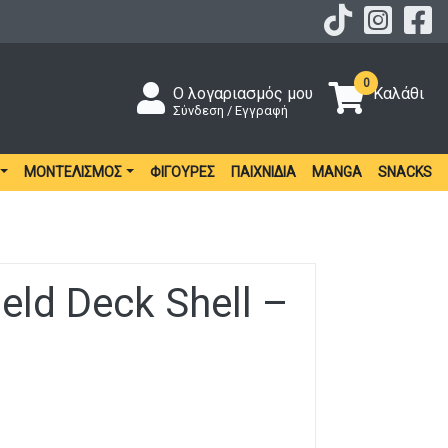
0
Ο λογαριασμός μου
Καλάθι
Σύνδεση / Εγγραφή
ΜΟΝΤΕΛΙΣΜΌΣ
ΦΙΓΟΎΡΕΣ
ΠΑΙΧΝΊΔΙΑ
MANGA
SNACKS
eld Deck Shell –