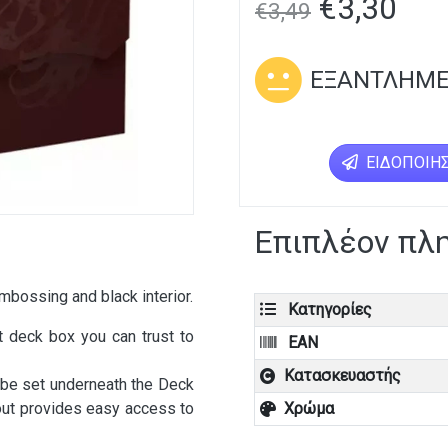
€
3,30
€
3,49
ΕΞΑΝΤΛΗΜ
ΕΙΔΟΠΟΊΗΣ
Επιπλέον πλ
mbossing and black interior.
Κατηγορίες
 deck box you can trust to
EAN
Κατασκευαστής
n be set underneath the Deck
tout provides easy access to
Χρώμα