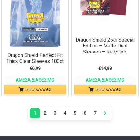
Dragon Shield 25th Special
Edition – Matte Dual
Sleeves – Red/Gold
Dragon Shield Perfect Fit
Thick Clear Sleeves 100ct
€
6,99
€
14,99
ΆΜΕΣΑ ΔΙΑΘΈΣΙΜΟ
ΆΜΕΣΑ ΔΙΑΘΈΣΙΜΟ
ΣΤΟ ΚΑΛΆΘΙ
ΣΤΟ ΚΑΛΆΘΙ
1
2
3
4
5
6
7
Next page