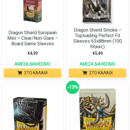
Dragon Shield Smoke –
Dragon Shield European
Toploading Perfect Fit
Mini – Clear/Non-Glare –
Sleeves 63x88mm (100
Board Game Sleeves
Θήκες)
€
4,99
€
5,49
ΆΜΕΣΑ ΔΙΑΘΈΣΙΜΟ
ΆΜΕΣΑ ΔΙΑΘΈΣΙΜΟ
ΣΤΟ ΚΑΛΆΘΙ
ΣΤΟ ΚΑΛΆΘΙ
‑13%