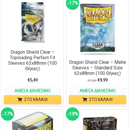
‑17%
Dragon Shield Clear –
Toploading Perfect Fit
Dragon Shield Clear – Matte
Sleeves 63x88mm (100
Sleeves – Standard Size
Θήκες)
63x88mm (100 Θήκες)
€
5,49
€
9,99
€
11,99
ΆΜΕΣΑ ΔΙΑΘΈΣΙΜΟ
ΆΜΕΣΑ ΔΙΑΘΈΣΙΜΟ
ΣΤΟ ΚΑΛΆΘΙ
ΣΤΟ ΚΑΛΆΘΙ
‑17%
‑13%