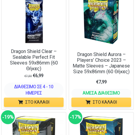
Dragon Shield Clear –
Dragon Shield Aurora –
Sealable Perfect Fit
Players’ Choice 2023 –
Sleeves 59x86mm (60
Matte Sleeves – Japanese
Θήκες)
Size 59x86mm (60 Θήκες)
€
6,99
€
7,50
€
7,99
ΔΙΑΘΈΣΙΜΟ ΣΕ 4 - 10
ΗΜΈΡΕΣ
ΆΜΕΣΑ ΔΙΑΘΈΣΙΜΟ
ΣΤΟ ΚΑΛΆΘΙ
ΣΤΟ ΚΑΛΆΘΙ
‑19%
‑17%