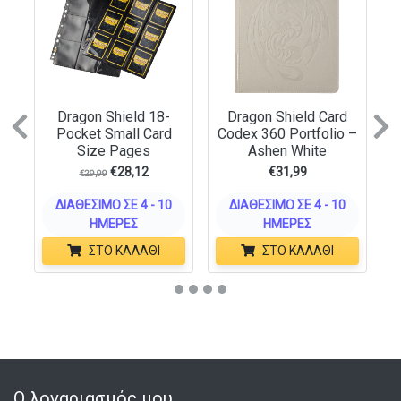
Dragon Shield 18-
Dragon Shield Card
Previous
N
Pocket Small Card
Codex 360 Portfolio –
Size Pages
Ashen White
€
28,12
€
31,99
€
29,99
ΔΙΑΘΈΣΙΜΟ ΣΕ 4 - 10
ΔΙΑΘΈΣΙΜΟ ΣΕ 4 - 10
ΗΜΈΡΕΣ
ΗΜΈΡΕΣ
ΣΤΟ ΚΑΛΆΘΙ
ΣΤΟ ΚΑΛΆΘΙ
Ο λογαριασμός μου