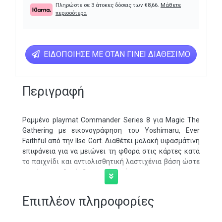
Πληρώστε σε 3 άτοκες δόσεις των
€
8,66
.
Μάθετε
περισσότερα
ΕΙΔΟΠΟΊΗΣΕ ΜΕ ΌΤΑΝ ΓΊΝΕΙ ΔΙΑΘΈΣΙΜΟ
Περιγραφή
Ραμμένο playmat Commander Series 8 για Magic The
Gathering με εικονογράφηση του Yoshimaru, Ever
Faithful από την Ilse Gort. Διαθέτει μαλακή υφασμάτινη
επιφάνεια για να μειώνει τη φθορά στις κάρτες κατά
το παιχνίδι και αντιολισθητική λαστιχένια βάση ώστε
να μένει σταθερό. Οι ραμμένες άκρες προσφέρουν πιο
premium αίσθηση. Διαστάσεις περίπου 61 x 34,3 εκ. και
μπορεί να χρησιμοποιηθεί και ως μεγάλο mousepad
Επιπλέον πληροφορίες
για σπίτι ή γραφείο.