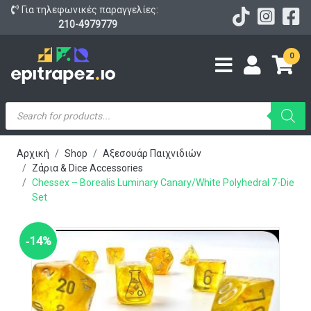
Για τηλεφωνικές παραγγελίες:
210-4979779
0
Products
search
Αρχική
Shop
Αξεσουάρ Παιχνιδιών
Ζάρια & Dice Accessories
Chessex – Borealis Luminary Canary/White Polyhedral 7-Die
Set
‑14%