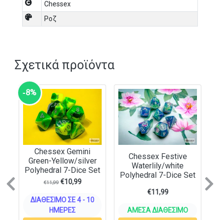
Borealis® is a registered trademark of Chessex
Chessex
Manufacturing. Luminary™ is a trademark of Chessex.
Ροζ
Dice made in Germany. Packaging made in the USA.
Σχετικά προϊόντα
‑8%
Chessex Gemini
Chessex Festive
Green-Yellow/silver
Waterlily/white
Polyhedral 7-Dice Set
Polyhedral 7-Dice Set
€
10,99
Previous
N
€
11,99
€
11,99
ΔΙΑΘΈΣΙΜΟ ΣΕ 4 - 10
ΗΜΈΡΕΣ
ΆΜΕΣΑ ΔΙΑΘΈΣΙΜΟ