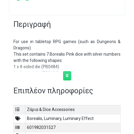
Περιγραφή
For use in tabletop RPG games (such as Dungeons &
Dragons).
This set contains 7 Borealis Pink dice with silver numbers
with the following shapes:
1 x 4-sided die (PB0484)
1 x 6-sided die (PB0684)
1 x 8-sided die (PB0884)
1 x 10-sided die (PB1084)
Επιπλέον πληροφορίες
1 x tens 10-sided die (PB1184)
1 x 12-sided die (PB1284)
1 x 20-sided die (PB2084)
Ζάρια & Dice Accessories
These are held in an 02805 Display Case with Lid.
This color has our Luminary™ effect. It can look like stars
Borealis
,
Luminary
,
Luminary Effect
in the dark (with enough light exposure beforehand or
601982031527
under a black light).