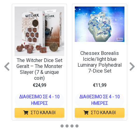
Zippered pouch stores 20 RPG dice
Secure strap with snap button closure
Store and roll all the dice you need to command your
armies in style
Chessex Borealis
Icicle/light blue
The Witcher Dice Set
Luminary Polyhedral
Geralt – The Monster
Previous
N
7-Dice Set
Slayer (7 & unique
coin)
€
24,99
€
11,99
ΔΙΑΘΈΣΙΜΟ ΣΕ 4 - 10
ΔΙΑΘΈΣΙΜΟ ΣΕ 4 - 10
ΗΜΈΡΕΣ
ΗΜΈΡΕΣ
ΣΤΟ ΚΑΛΆΘΙ
ΣΤΟ ΚΑΛΆΘΙ