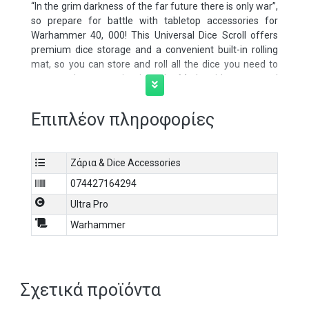
“In the grim darkness of the far future there is only war”,
so prepare for battle with tabletop accessories for
Warhammer 40, 000! This Universal Dice Scroll offers
premium dice storage and a convenient built-in rolling
mat, so you can store and roll all the dice you need to
command your armies in style. Made with a textured
leatherette exterior and soft microfiber interior, you can
safely store around 20 of your favorite RPG dice inside
Επιπλέον πληροφορίες
the zippered compartment, decorated with metal
emblem accents. Unfurl the rolling mat to find a
protective surface that’s perfect for tossing dice while
Ζάρια & Dice Accessories
keeping your tabletop safe from scuffs, featuring the
iconic grimdark war quote. When finished, simply roll it
074427164294
back up around the zippered compartment and secure it
Ultra Pro
shut with the strap and snap button closure to create the
look of a scroll from the Dark Age of Technology.
Warhammer
Officially licensed Combination Dice Storage and Rolling
Mat for Warhammer 40, 000
Textured leatherette exterior with metal emblem
Σχετικά προϊόντα
accents, plus the iconic grimdark war quote on the rolling
mat