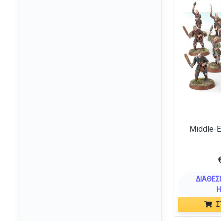
Cowboy Bebop
(3)
Cthulhu
(10)
Dandadan
(4)
DC
(26)
Deadpool
(11)
Death Note
(3)
Delicious In Dungeon
(5)
Demon Slayer
(19)
Diablo
(2)
Middle-E
Disney
(210)
Disney Princess
(8)
Doctor Who
(1)
ΔΙΑΘΈΣΙ
DOOM
Η
(4)
Σ
Dracula
(1)
Dragon Ball