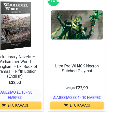
‑12%
ack Library Novels –
Warhammer World:
Ultra Pro WH40K Necron
ingham – Uk: Book of
Stitched Playmat
ramas – Fifth Edition
(English)
€
32,50
€
22,99
€
25,99
ΙΑΘΈΣΙΜΟ ΣΕ 10 - 30
ΗΜΈΡΕΣ
ΔΙΑΘΈΣΙΜΟ ΣΕ 4 - 10 ΗΜΈΡΕΣ
ΣΤΟ ΚΑΛΆΘΙ
ΣΤΟ ΚΑΛΆΘΙ