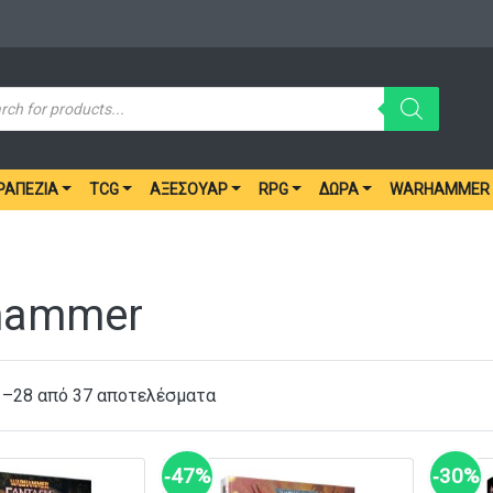
ucts
ch
ΡΑΠΈΖΙΑ
TCG
ΑΞΕΣΟΥΆΡ
RPG
ΔΏΡΑ
WARHAMMER
hammer
1–28 από 37 αποτελέσματα
‑47%
‑30%