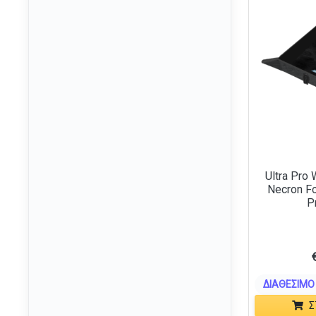
(2)
GI Joe
(1)
Godzilla
(10)
Haikyu!!
(2)
Harry Potter
(97)
Hell's Paradise
(4)
Hello Kitty
(55)
Home Alone
(2)
Ultra Pro
How to Train Your Dragon
(3)
Necron Fo
P
Hunter x Hunter
(13)
InuYasha
(1)
IT
(5)
Jojos Bizarre Adventure
(5)
ΔΙΑΘΈΣΙΜΟ 
Jujutsu Kaisen
(18)
Σ
Jurassic Park
(21)