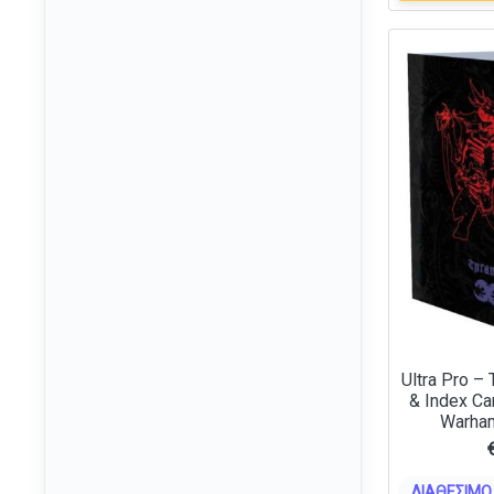
Kaiju No. 8
(9)
Kingdom Hearts
(2)
KPop Demon Hunters
(6)
League of Legends
(8)
Lilo & Stitch
(10)
Liverpool FC
(1)
Looney Tunes
(5)
Magic: The Gathering
(66)
Manchester City FC
(2)
Marvel
(107)
Ultra Pro –
Masters of the Universe
(11)
& Index Car
Warha
Mickey Mouse
(11)
Minecraft
(11)
Minions
ΔΙΑΘΈΣΙΜΟ 
(3)