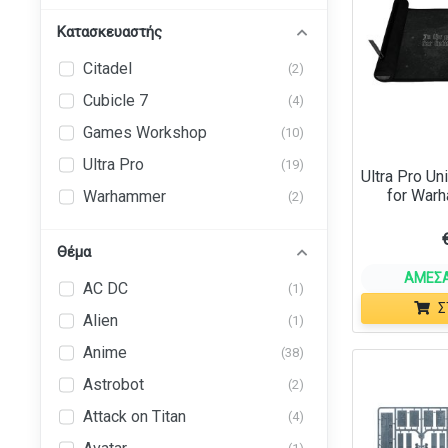
Κατασκευαστής
Citadel
(2)
Cubicle 7
(4)
Games Workshop
(10)
Ultra Pro
(19)
Ultra Pro Un
for War
Warhammer
(2)
Θέμα
ΆΜΕΣΑ
AC DC
(1)
Σ
Alien
(1)
Anime
(38)
Astrobot
(2)
Attack on Titan
(4)