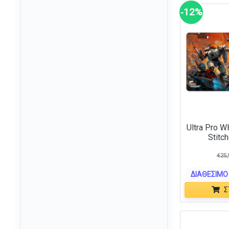
(20)
‑12%
Dungeons & Dragons
(174)
Fallout
(5)
Fantastic Four
(1)
Final Fantasy
(2)
Firefly
(7)
Five Nights at Freddys
(2)
Flesh and Blood
(1)
Ultra Pro W
Frida Kahlo
(1)
Stitc
Friends
(5)
€
25,
Frozen
(6)
ΔΙΑΘΈΣΙΜΟ 
Gabbys Dollhouse
(7)
Σ
Game of Thrones
(16)
Garfield
(3)
Ghostbusters