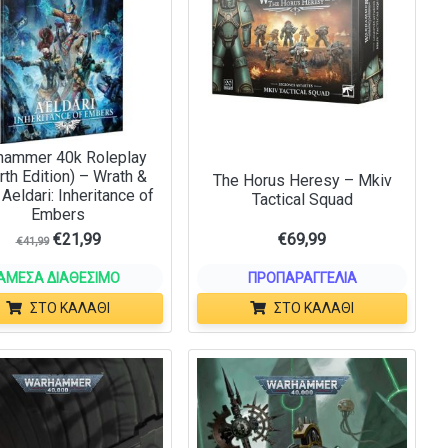
hammer 40k Roleplay
rth Edition) – Wrath &
The Horus Heresy – Mkiv
 Aeldari: Inheritance of
Tactical Squad
Embers
€
21,99
€
69,99
€
41,99
ΆΜΕΣΑ ΔΙΑΘΈΣΙΜΟ
ΠΡΟΠΑΡΑΓΓΕΛΊΑ
ΣΤΟ ΚΑΛΆΘΙ
ΣΤΟ ΚΑΛΆΘΙ