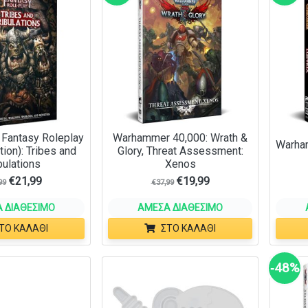
Fantasy Roleplay
Warhammer 40,000: Wrath &
Warham
tion): Tribes and
Glory, Threat Assessment:
bulations
Xenos
€
21,99
€
19,99
99
€
37,99
 ΔΙΑΘΈΣΙΜΟ
ΆΜΕΣΑ ΔΙΑΘΈΣΙΜΟ
ΤΟ ΚΑΛΆΘΙ
ΣΤΟ ΚΑΛΆΘΙ
‑48%