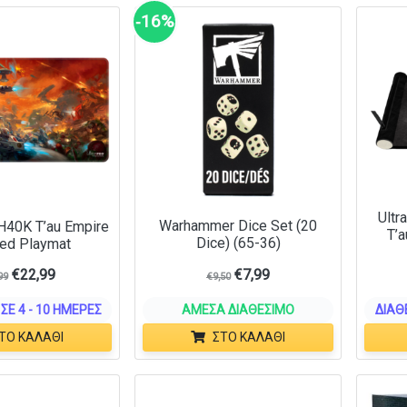
‑16%
Ultr
Warhammer Dice Set (20
H40K T’au Empire
T’a
Dice) (65-36)
hed Playmat
€
22,99
€
7,99
99
€
9,50
ΣΕ 4 - 10 ΗΜΈΡΕΣ
ΆΜΕΣΑ ΔΙΑΘΈΣΙΜΟ
ΔΙΑΘ
ΤΟ ΚΑΛΆΘΙ
ΣΤΟ ΚΑΛΆΘΙ