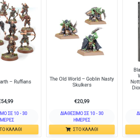
Bl
The Old World – Goblin Nasty
arth – Ruffians
Nott
Skulkers
Dio
€
54,99
€
20,99
ΜΟ ΣΕ 10 - 30
ΔΙΑΘΈΣΙΜΟ ΣΕ 10 - 30
Δ
ΜΈΡΕΣ
ΗΜΈΡΕΣ
ΤΟ ΚΑΛΆΘΙ
ΣΤΟ ΚΑΛΆΘΙ