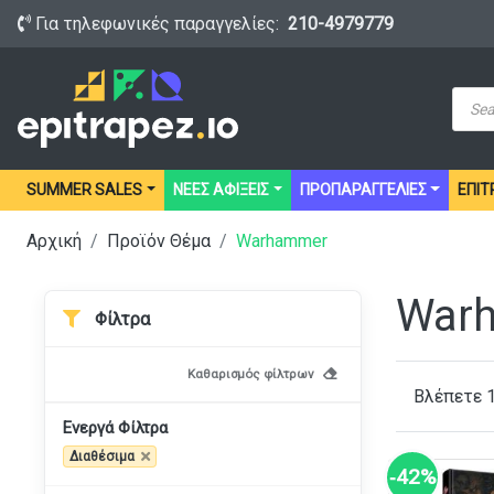
Για τηλεφωνικές παραγγελίες:
210-4979779
Prod
sear
SUMMER SALES
ΝΕΕΣ ΑΦΙΞΕΙΣ
ΠΡΟΠΑΡΑΓΓΕΛΙΕΣ
ΕΠΙΤ
Αρχική
Προϊόν Θέμα
Warhammer
War
Φίλτρα
Καθαρισμός φίλτρων
Βλέπετε 
Ενεργά Φίλτρα
Διαθέσιμα
‑42%