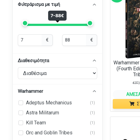
Φιλτράρισμα με τιμή
7-88€
Ελάχιστη
Μέγιστη
€
€
τιμή
τιμή
Διαθεσιμότητα
Warhammer 
(Fourth Edi
Tri
€
37,
Warhammer
ΆΜΕΣΑ
Adeptus Mechanicus
(1)
Σ
Astra Militarum
(1)
Kill Team
(1)
Orc and Goblin Tribes
(1)