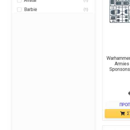
Avatar
(1)
Barbie
(1)
Batman
(10)
Beetlejuice
(10)
Black Clover
(2)
Bleach
(40)
Bluey
(10)
Warhammer
Armies
Bobs Burgers
(4)
Sponsons
Boruto
(5)
Call of Cthulhu
(21)
Care Bears
(1)
Casper the Friendly Ghost
(4)
ΠΡΟΠ
Chainsaw Man
(2)
Σ
Cinderella
(1)