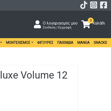
0
Ο λογαριασμός μου
Καλάθι
Σύνδεση / Εγγραφή
ΜΟΝΤΕΛΙΣΜΌΣ
ΦΙΓΟΎΡΕΣ
ΠΑΙΧΝΊΔΙΑ
MANGA
SNACKS
eluxe Volume 12