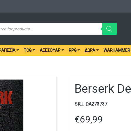
ucts
ch
ΡΑΠΈΖΙΑ
TCG
ΑΞΕΣΟΥΆΡ
RPG
ΔΏΡΑ
WARHAMMER
Berserk D
SKU:
DA273737
€
69,99