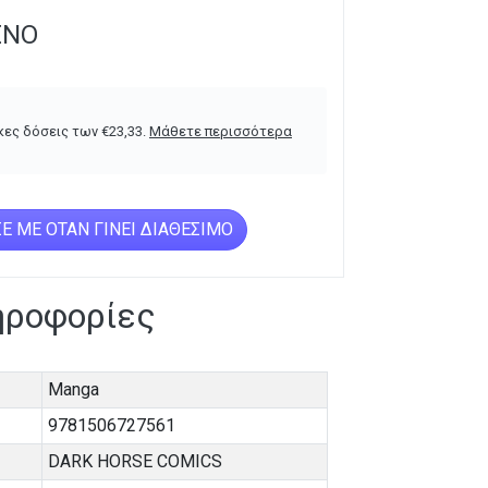
ΈΝΟ
κες δόσεις των
€
23,33
.
Μάθετε περισσότερα
Ε ΜΕ ΌΤΑΝ ΓΊΝΕΙ ΔΙΑΘΈΣΙΜΟ
ηροφορίες
Manga
9781506727561
DARK HORSE COMICS