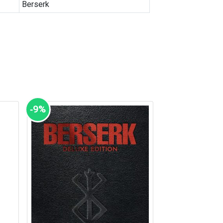
Berserk
‑9%