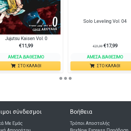
Solo Leveling Vol. 04
Jujutsu Kaisen Vol. 0
€
11,99
€
17,99
€
21,99
ΆΜΕΣΑ ΔΙΑΘΈΣΙΜΟ
ΆΜΕΣΑ ΔΙΑΘΈΣΙΜΟ
ΣΤΟ ΚΑΛΆΘΙ
ΣΤΟ ΚΑΛΆΘΙ
ιμοι σύνδεσμοι
Βοήθεια
κά Με Εμάς
Τρόποι Αποστολής
ική Απορρήτου
BoxNow Express Παράδοση