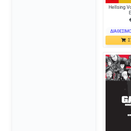
Hellsing V
Darrington Press
(1)
E
Days of Wonder
(6)
Deep Print Games
(1)
ΔΙΑΘΈΣΙΜΟ
Delicious Games
(1)
Σ
Desyllas
(22)
Devir
(3)
DGT
(4)
Dire Wolf
(6)
Disney Lorcana
(1)
dlp games
(1)
Don & Co.
(2)
Dragon Shield
(194)
DV Games
(5)
EDGE of MYTHOS
(1)