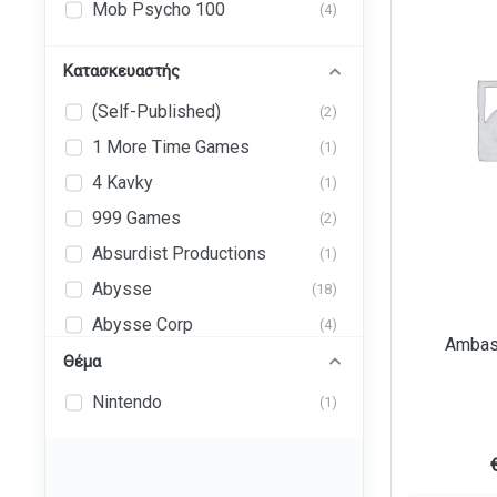
Mob Psycho 100
(4)
Κατασκευαστής
(Self-Published)
(2)
1 More Time Games
(1)
4 Kavky
(1)
999 Games
(2)
Absurdist Productions
(1)
Abysse
(18)
Abysse Corp
(4)
Ambas
Abystyle
Θέμα
(43)
Ad Magic, Inc. (AdMagic
Nintendo
(1)
(1)
Games)
Adam's Apple Games, LLC
(1)
ADC Blackfire Entertainment
(2)