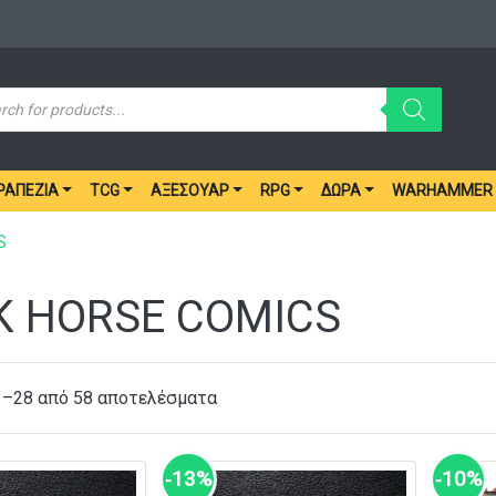
ucts
ch
ΡΑΠΈΖΙΑ
TCG
ΑΞΕΣΟΥΆΡ
RPG
ΔΏΡΑ
WARHAMMER
S
K HORSE COMICS
1–28 από 58 αποτελέσματα
‑13%
‑10%