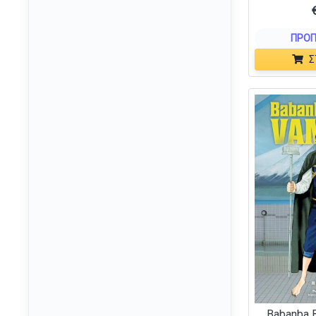
Asmadi Games
(1)
Asmodee
(2)
ΠΡΟΠ
Awaken Realms
(5)
Σ
Banbo Toys
(2)
Bandai
(9)
Banpresto
(7)
Bézier Games
(1)
Board&Dice
(6)
BoardGameTables.com
(1)
Brädspel.se
(1)
Broadway Toys LTD
(1)
Capstone Games
(2)
Captain Games
(1)
Cardboard Alchemy
(1)
Babanba 