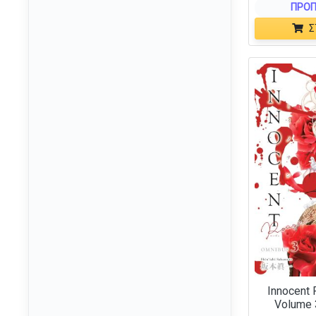
ΠΡΟΠ
Adellos
(1)
Σ
Alderac
(2)
Alderac Entertainment
(1)
Alderac Entertainment
(5)
Group
Alion
(1)
Allplay
(2)
AMIGO
(1)
Anubis
(1)
Aporta Games
(1)
Arcane Tinmen
(6)
Archon Studio
(2)
AS
(33)
Innocent
AS Company
(42)
Volume 