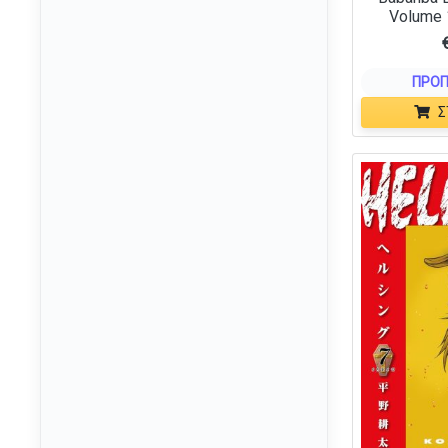
Cards Against Humanity
Volume 
(2)
LLC
CCG
(4)
ΠΡΟΠ
CD Projekt RED
(1)
Σ
Chaosium
(17)
Chessex
(267)
Cinereplicas
(2)
Citadel
(311)
Clementoni
(1)
CMON Global Limited
(8)
CMYK
(1)
Coophya
(4)
Cubicle 7
(9)
Czech Games Edition
(8)
Dark Horse
(6)