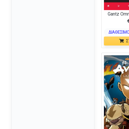
Edition Spielwiese
(3)
Gantz Omn
eFantasy Publications
(2)
eggertspiele
(2)
ΔΙΑΘΈΣΙΜΟ
Enhance Gaming
(27)
Σ
EXG
(4)
F.X. Schmid
(1)
Fantasia Games
(3)
Fantasy Flight Games
(24)
Fantasy Food
(3)
Feuerland Spiele
(3)
Fizz Creations
(1)
Flatout Games
(1)
FloodGate Games
(1)
FryxGames
(1)