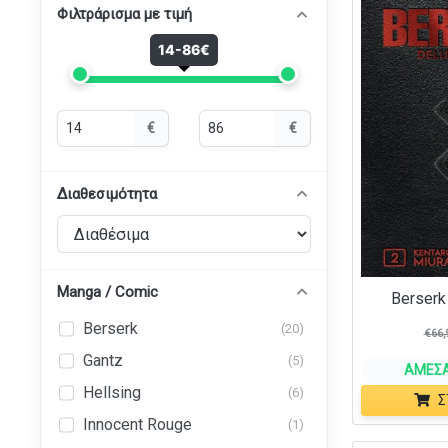
Φιλτράρισμα με τιμή
14-86€
Ελάχιστη
Μέγιστη
€
€
τιμή
τιμή
Διαθεσιμότητα
Manga / Comic
Berserk
Berserk
(20)
€
66,
Gantz
(5)
ΆΜΕΣΑ
Hellsing
(6)
Σ
Innocent Rouge
(1)