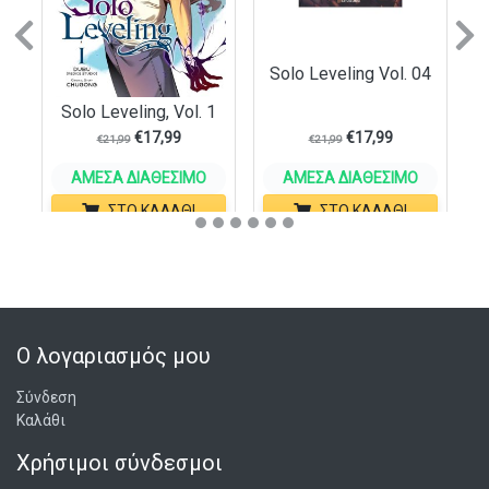
Previous
N
Solo Leveling Vol. 04
Solo Leveling, Vol. 1
€
17,99
€
17,99
€
21,99
€
21,99
ΆΜΕΣΑ ΔΙΑΘΈΣΙΜΟ
ΆΜΕΣΑ ΔΙΑΘΈΣΙΜΟ
ΣΤΟ ΚΑΛΆΘΙ
ΣΤΟ ΚΑΛΆΘΙ
Ο λογαριασμός μου
Σύνδεση
Καλάθι
Χρήσιμοι σύνδεσμοι