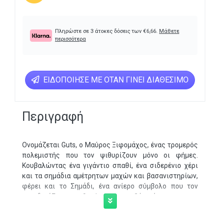
Πληρώστε σε 3 άτοκες δόσεις των
€
6,66
.
Μάθετε
περισσότερα
ΕΙΔΟΠΟΊΗΣΕ ΜΕ ΌΤΑΝ ΓΊΝΕΙ ΔΙΑΘΈΣΙΜΟ
Περιγραφή
Ονομάζεται Guts, ο Μαύρος Ξιφομάχος, ένας τρομερός
πολεμιστής που τον ψιθυρίζουν μόνο οι φήμες.
Κουβαλώντας ένα γιγάντιο σπαθί, ένα σιδερένιο χέρι
και τα σημάδια αμέτρητων μαχών και βασανιστηρίων,
φέρει και το Σημάδι, ένα ανίερο σύμβολο που τον
καταδικάζει ως θυσία και τραβά πάνω του τις
δυνάμεις του σκότους. Όμως ο Guts δεν αποδέχεται τη
μοίρα του. Χαράζει αιματοβαμμένο μονοπάτι μέσα από