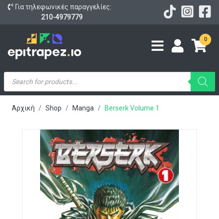
Για τηλεφωνικές παραγγελίες:
210-4979779
0
Products
search
Αρχική
Shop
Manga
Berserk Volume 1