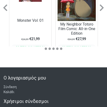
Previous
N
Monster Vol. 01
My Neighbor Totoro
Film Comic: All-in-One
Edition
€
21,99
€
27,99
€
24,99
€
34,99
ΆΜΕΣΑ ΔΙΑΘΈΣΙΜΟ
ΆΜΕΣΑ ΔΙΑΘΈΣΙΜΟ
ΣΤΟ ΚΑΛΆΘΙ
ΣΤΟ ΚΑΛΆΘΙ
Ο λογαριασμός μου
Σύνδεση
Καλάθι
Χρήσιμοι σύνδεσμοι