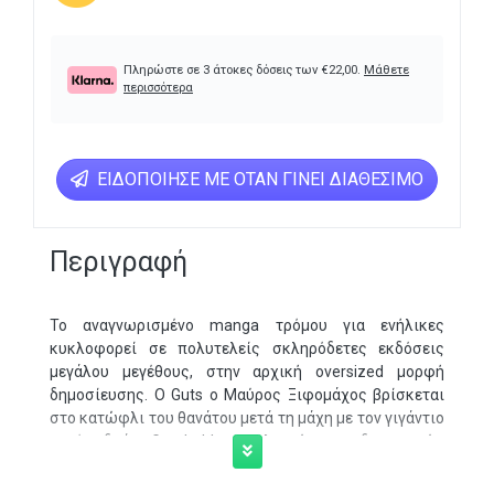
Πληρώστε σε 3 άτοκες δόσεις των
€
22,00
.
Μάθετε
περισσότερα
ΕΙΔΟΠΟΊΗΣΕ ΜΕ ΌΤΑΝ ΓΊΝΕΙ ΔΙΑΘΈΣΙΜΟ
Περιγραφή
Το αναγνωρισμένο manga τρόμου για ενήλικες
κυκλοφορεί σε πολυτελείς σκληρόδετες εκδόσεις
μεγάλου μεγέθους, στην αρχική oversized μορφή
δημοσίευσης. Ο Guts ο Μαύρος Ξιφομάχος βρίσκεται
στο κατώφλι του θανάτου μετά τη μάχη με τον γιγάντιο
ιππότη δράκο Grunbeld και τη λεγεώνα των δαιμονικών
Αποστόλων του, όμως η μάγισσα Schierke έχει ένα
επικίνδυνο χαρτί για να τον ξαναβάλει στη μάχη: την