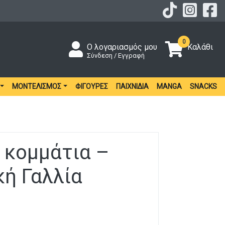
0
Ο λογαριασμός μου
Καλάθι
Σύνδεση / Εγγραφή
ΜΟΝΤΕΛΙΣΜΌΣ
ΦΙΓΟΎΡΕΣ
ΠΑΙΧΝΊΔΙΑ
MANGA
SNACKS
 κομμάτια –
ή Γαλλία