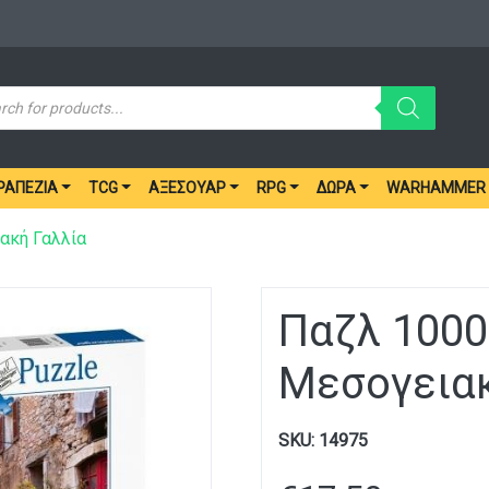
ucts
ch
ΡΑΠΈΖΙΑ
TCG
ΑΞΕΣΟΥΆΡ
RPG
ΔΏΡΑ
WARHAMMER
ακή Γαλλία
Παζλ 1000
Μεσογειακ
SKU:
14975