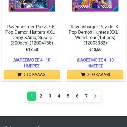
Ravensburger Puzzle: K-
Ravensburger Puzzle: K-
Pop Demon Hunters XXL –
Pop Demon Hunters XXL –
Derpy &Amp; Sussie
World Tour (150pcs)
(300pcs) (12004758)
(12003382)
€
13,50
€
13,50
ΔΙΑΘΈΣΙΜΟ ΣΕ 4 - 10
ΔΙΑΘΈΣΙΜΟ ΣΕ 4 - 10
ΗΜΈΡΕΣ
ΗΜΈΡΕΣ
ΣΤΟ ΚΑΛΆΘΙ
ΣΤΟ ΚΑΛΆΘΙ
1
2
3
4
5
6
7
Next page