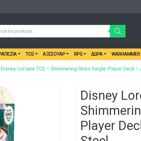
ucts
ch
ΡΑΠΈΖΙΑ
TCG
ΑΞΕΣΟΥΆΡ
RPG
ΔΏΡΑ
WARHAMMER
Disney Lorcana TCG – Shimmering Skies Single-Player Deck – 
Disney Lo
Shimmering
Player De
Steel