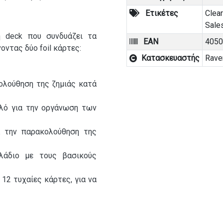
Player
Ετικέτες
Clea
Deck
Sale
-
η deck που συνδυάζει τα
Amethyst
EAN
4050
οντας δύο foil κάρτες:
&
Κατασκευαστής
Rave
Steel
ποσότητα
κολούθηση της ζημιάς κατά
πλό για την οργάνωση των
α την παρακολούθηση της
λάδιο με τους βασικούς
 12 τυχαίες κάρτες, για να