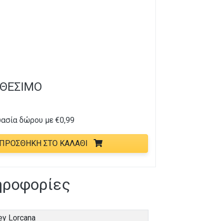
ΑΘΈΣΙΜΟ
υασία δώρου με
€
0,99
ΠΡΟΣΘΉΚΗ ΣΤΟ ΚΑΛΆΘΙ
ηροφορίες
ey Lorcana