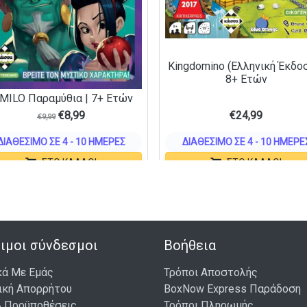
Kingdomino (Ελληνική Έκδοσ
8+ Ετών
IMILO Παραμύθια | 7+ Ετών
€
8,99
€
24,99
€
9,99
ΔΙΑΘΈΣΙΜΟ ΣΕ 4 - 10 ΗΜΈΡΕΣ
ΔΙΑΘΈΣΙΜΟ ΣΕ 4 - 10 ΗΜΈΡΕ
ΣΤΟ ΚΑΛΆΘΙ
ΣΤΟ ΚΑΛΆΘΙ
ιμοι σύνδεσμοι
Βοήθεια
κά Με Εμάς
Τρόποι Αποστολής
ική Απορρήτου
BoxNow Express Παράδοση
& Προϋποθέσεις
Τρόποι Πληρωμής