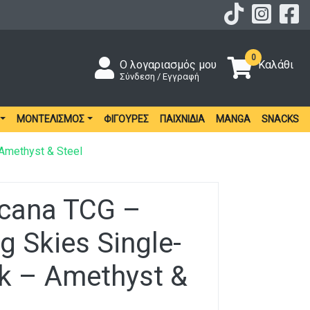
0
Ο λογαριασμός μου
Καλάθι
Σύνδεση / Εγγραφή
ΜΟΝΤΕΛΙΣΜΌΣ
ΦΙΓΟΎΡΕΣ
ΠΑΙΧΝΊΔΙΑ
MANGA
SNACKS
Amethyst & Steel
rcana TCG –
 Skies Single-
ck – Amethyst &