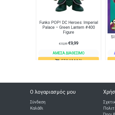
Funko POP! DC Heroes: Imperial
Palace – Green Lantern #400
Figure
S
€
9,99
€
15,99
ΆΜΕΣΑ ΔΙΑΘΈΣΙΜΟ
ΣΤΟ ΚΑΛΆΘΙ
Ο λογαριασμός μου
Χρήσ
Σύνδεση
Σχετι
Καλάθι
Πολιτ
Όροι 