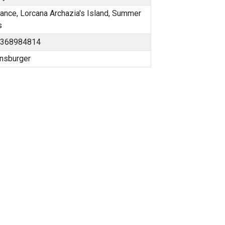
rance
,
Lorcana Archazia's Island
,
Summer
s
368984814
nsburger