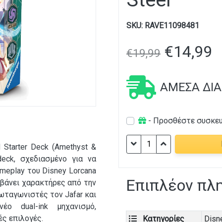
SKU:
RAVE11098481
€
14,99
€
19,99
ΆΜΕΣΑ ΔΙ
- Προσθέστε συσκε
Disney
d Starter Deck (Amethyst &
Lorcana
deck, σχεδιασμένο για να
TCG
meplay του Disney Lorcana
-
Επιπλέον πλ
μβάνει χαρακτήρες από την
Shimmering
ρωταγωνιστές τον Jafar και
Skies
ο dual-ink μηχανισμό,
Single-
ς επιλογές.
Κατηγορίες
Disn