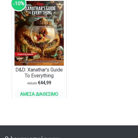
‑10%
D&D: Xanathar’s Guide
To Everything
€
44,99
€
49,99
ΆΜΕΣΑ ΔΙΑΘΈΣΙΜΟ
ΣΤΟ ΚΑΛΆΘΙ