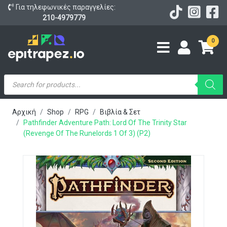
Για τηλεφωνικές παραγγελίες:
210-4979779
0
Products
search
Αρχική
Shop
RPG
Βιβλία & Σετ
Pathfinder Adventure Path: Lord Of The Trinity Star
(Revenge Of The Runelords 1 Of 3) (P2)