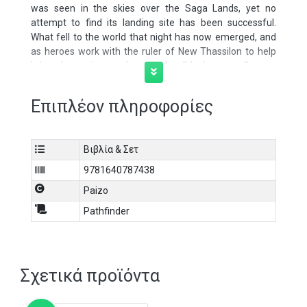
was seen in the skies over the Saga Lands, yet no
attempt to find its landing site has been successful.
What fell to the world that night has now emerged, and
as heroes work with the ruler of New Thassilon to help
bring the nation to the global political stage, disaster
strikes as a foe thought long dead rises and returns for
revenge!
Επιπλέον πληροφορίες
Lord of the Trinity Star
is a Pathfinder adventure for four
mythic
12th-level
characters. This adventure begins the
Revenge of the Runelords Adventure Path, a three-part
Βιβλία & Σετ
monthly campaign in which a group of mythic
9781640787438
adventurers face the Runelords—some of the most
Paizo
powerful and legendary foes in Pathfinder’s history,
concluding an epic story nearly 2 decades in the telling.
Pathfinder
This adventure also includes information about Nocticula
(goddess of art, midnight, and exiles), new and powerful
magic items to claim, and several new monsters to
threaten mythic heroes!
Σχετικά προϊόντα
Written by: Michelle Y. Kim, with Jeremy Corff, Steven
Helt, James Jacobs, and Erin Roberts.