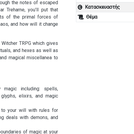
hrough the notes of escaped
Κατασκευαστής
ar Treharne, you’ll put that
ts of the primal forces of
Θέμα
haos, and how will it change
e Witcher TRPG which gives
ituals, and hexes as well as
, and magical miscellanea to
magic including: spells,
, glyphs, elixirs, and magic
to your will with rules for
ing deals with demons, and
 boundaries of magic at your