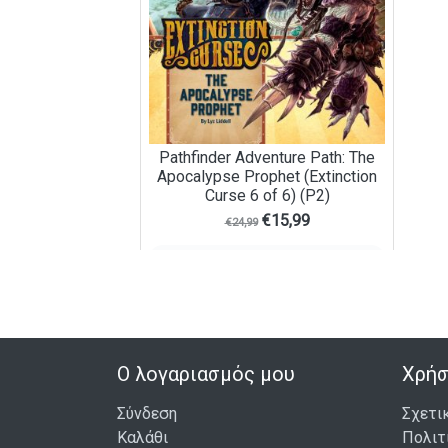
Pathfinder Adventure Path: The
Apocalypse Prophet (Extinction
Curse 6 of 6) (P2)
€
15,99
€
24,99
ΆΜΕΣΑ ΔΙΑΘΈΣΙΜΟ
ΣΤΟ ΚΑΛΆΘΙ
Ο λογαριασμός μου
Χρήσ
Σύνδεση
Σχετι
Καλάθι
Πολιτ