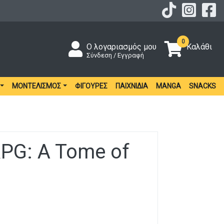
0
Ο λογαριασμός μου
Καλάθι
Σύνδεση / Εγγραφή
ΜΟΝΤΕΛΙΣΜΌΣ
ΦΙΓΟΎΡΕΣ
ΠΑΙΧΝΊΔΙΑ
MANGA
SNACKS
RPG: A Tome of