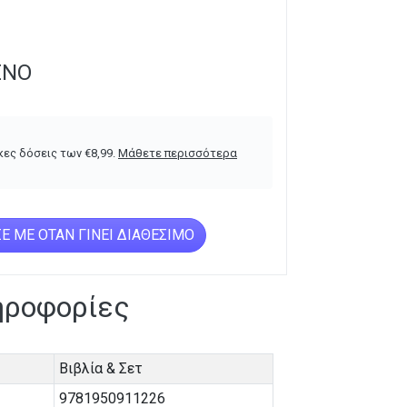
ΈΝΟ
κες δόσεις των
€
8,99
.
Μάθετε περισσότερα
Ε ΜΕ ΌΤΑΝ ΓΊΝΕΙ ΔΙΑΘΈΣΙΜΟ
ηροφορίες
Βιβλία & Σετ
9781950911226