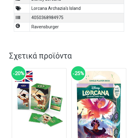
κάρτες, συμπεριλαμβανομένων:
Lorcana Archazia's Island
6 Common κάρτες
3 Uncommon κάρτες
4050368984975
2 κάρτες Rare, Super Rare ή Legendary
Ravensburger
1 τυχαία foil κάρτα
Νέες δυνατότητες: Παρουσιάζει dual-ink κάρτες, που
επιτρέπουν στους χαρακτήρες να χρησιμοποιούν
δυνάμεις από δύο διαφορετικούς τύπους μελανιού,
Σχετικά προϊόντα
διευρύνοντας τις στρατηγικές επιλογές στο παιχνίδι.
Μέγεθος σετ: Το Archazia’s Island περιλαμβάνει πάνω
από 200 νέες κάρτες, εμπλουτίζοντας τη συλλογή και
‑20%
‑25%
τις δυνατότητες κάθε παίκτη.
Πλεονεκτήματα:
Εμπλουτισμός deck: Νέοι χαρακτήρες και ικανότητες
προσθέτουν βάθος στο gameplay.
Συλλεκτική αξία: Με νέες σπάνιες και foil κάρτες, το
σετ είναι ιδανικό για συλλέκτες.
Αναβαθμισμένη στρατηγική: Οι dual-ink κάρτες
εισάγουν νέες τακτικές στο παιχνίδι.
Το Archazia’s Island Booster Pack είναι ιδανικό για