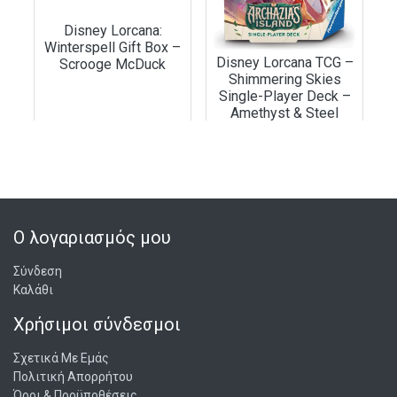
παίκτες που θέλουν να βελτιώσουν τις τράπουλές τους
με νέους χαρακτήρες και ικανότητες, καθώς και για
Disney Lorcana:
συλλέκτες που επιθυμούν να επεκτείνουν τη συλλογή
Winterspell Gift Box –
τους στο Disney Lorcana TCG.
Disney Lorcana TCG –
Scrooge McDuck
Shimmering Skies
Single-Player Deck –
Amethyst & Steel
€
27,99
€
14,99
€
34,99
€
19,99
ΆΜΕΣΑ ΔΙΑΘΈΣΙΜΟ
ΆΜΕΣΑ ΔΙΑΘΈΣΙΜΟ
ΣΤΟ ΚΑΛΆΘΙ
ΣΤΟ ΚΑΛΆΘΙ
Ο λογαριασμός μου
Σύνδεση
Καλάθι
Χρήσιμοι σύνδεσμοι
Σχετικά Με Εμάς
Πολιτική Απορρήτου
Όροι & Προϋποθέσεις