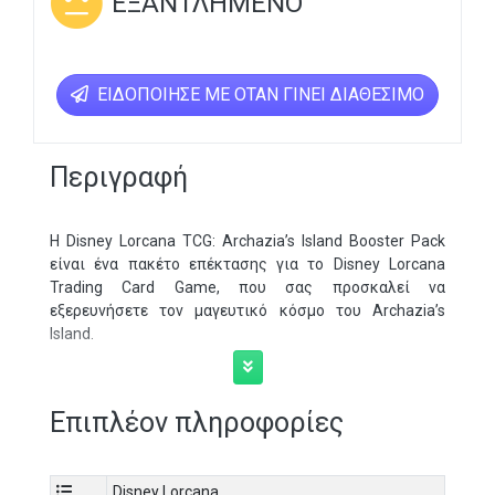
ΕΞΑΝΤΛΗΜΈΝΟ
ΕΙΔΟΠΟΊΗΣΕ ΜΕ ΌΤΑΝ ΓΊΝΕΙ ΔΙΑΘΈΣΙΜΟ
Περιγραφή
Η Disney Lorcana TCG: Archazia’s Island Booster Pack
είναι ένα πακέτο επέκτασης για το Disney Lorcana
Trading Card Game, που σας προσκαλεί να
εξερευνήσετε τον μαγευτικό κόσμο του Archazia’s
Island.
Χαρακτηριστικά:
Κατασκευαστής: Ravensburger
Επιπλέον πληροφορίες
Σειρά: Disney Lorcana Trading Card Game
Όνομα προϊόντος: Archazia’s Island Booster Pack
Περιεχόμενο: Κάθε πακέτο περιλαμβάνει 12 τυχαίες
Disney Lorcana