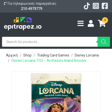
Για τηλεφωνικές παραγγελίες:
210-4979779
0
Products
search
Αρχική
Shop
Trading Card Games
Disney Lorcana
Disney Lorcana TCG – Archazia’s Island Booster