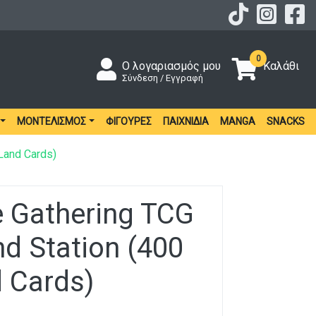
0
Ο λογαριασμός μου
Καλάθι
Σύνδεση / Εγγραφή
ΜΟΝΤΕΛΙΣΜΌΣ
ΦΙΓΟΎΡΕΣ
ΠΑΙΧΝΊΔΙΑ
MANGA
SNACKS
Land Cards)
e Gathering TCG
d Station (400
 Cards)