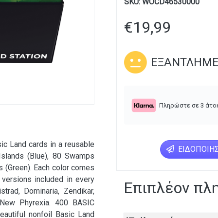
SKU:
WOCD46530000
€
19,99
ΕΞΑΝΤΛΗΜ
Πληρώστε σε 3 άτο
sic Land cards in a reusable
ΕΙΔΟΠΟΊΗΣ
 Islands (Blue), 80 Swamps
ts (Green). Each color comes
3 versions included in every
Επιπλέον πλ
strad, Dominaria, Zendikar,
d New Phyrexia. 400 BASIC
autiful nonfoil Basic Land