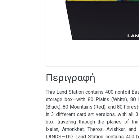
Περιγραφή
This Land Station contains 400 nonfoil Ba
storage box—with 80 Plains (White), 80
(Black), 80 Mountains (Red), and 80 Fores
in 3 different card art versions, with all 
box, traveling through the planes of Inni
Ixalan, Amonkhet, Theros, Avishkar, an
LANDS—The Land Station contains 400 be