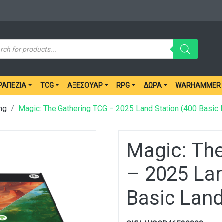
ucts
ch
ΡΑΠΈΖΙΑ
TCG
ΑΞΕΣΟΥΆΡ
RPG
ΔΏΡΑ
WARHAMMER
ng
Magic: The Gathering TCG – 2025 Land Station (400 Basic 
Magic: Th
– 2025 Lan
Basic Land