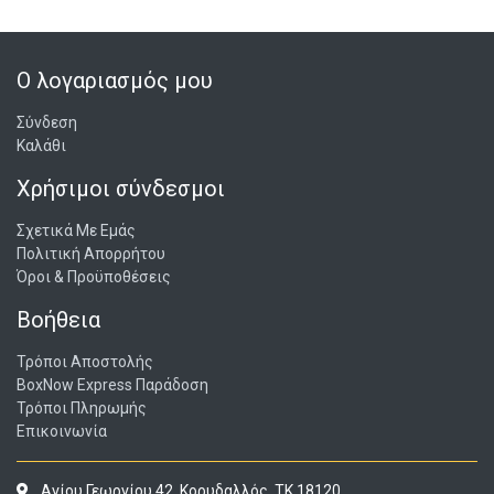
➢ Οι κάρτες Golden Baller κάνουν το ντεμπούτο τους
στη φετινή συλλογή με τους 8 πιο επιβλητικούς
ποδοσφαιριστές Παγκοσμίως!
Ο λογαριασμός μου
➢ Οι 4 μεγαλύτερες Ελληνικές Ομάδες (Ολυμπιακός,
Παναθηναϊκός, ΑΕΚ, ΠΑΟΚ) στις limited edition κάρτες!
Σύνδεση
Καλάθι
➢ 450+ κάρτες για να συλλέξεις!
Χρήσιμοι σύνδεσμοι
Σχετικά Με Εμάς
Πολιτική Απορρήτου
Όροι & Προϋποθέσεις
Βοήθεια
Τρόποι Αποστολής
BoxNow Express Παράδοση
Τρόποι Πληρωμής
Επικοινωνία
Αγίου Γεωργίου 42, Κορυδαλλός, ΤΚ 18120