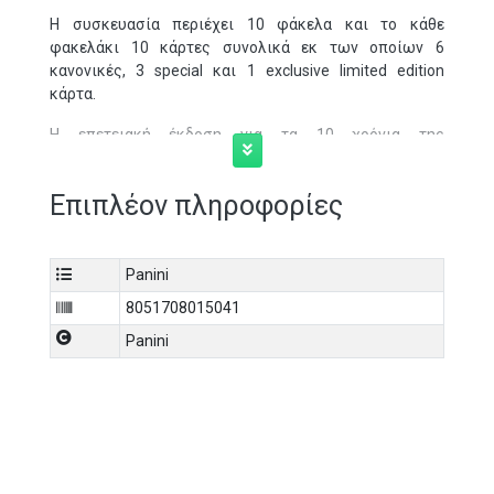
Η συσκευασία περιέχει 10 φάκελα και το κάθε
φακελάκι 10 κάρτες συνολικά εκ των οποίων 6
κανονικές, 3 special και 1 exclusive limited edition
κάρτα.
Η επετειακή έκδοση για τα 10 χρόνια της
δημοφιλέστερης συλλογής καρτών ποδοσφαίρου FIFA
365 Adrenalyn XL είναι εδώ!
Επιπλέον πληροφορίες
➢ Η αφρόκρεμα του Παγκοσμίου Ποδοσφαίρου σε μια
πολυτελή συλλογή!
Panini
➢ Νέα υποσύνολα παικτών και ειδικά υλικά
8051708015041
κατασκευής που αυξάνουν την αξία της συλλογής αλλά
και τη ζήτηση από το κοινό!
Panini
➢ Νέα ενότητα καρτών Legends με θρυλικούς
ποδοσφαιριστές από το παρελθόν!
➢ Ειδικό αφιέρωμα στις 3 πρώτες ομάδες του FIFA
Club World Cup 2024!