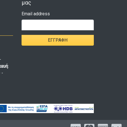
μας
Email address
ΕΓΓΡΑΦΉ
-
κευή
:
 -