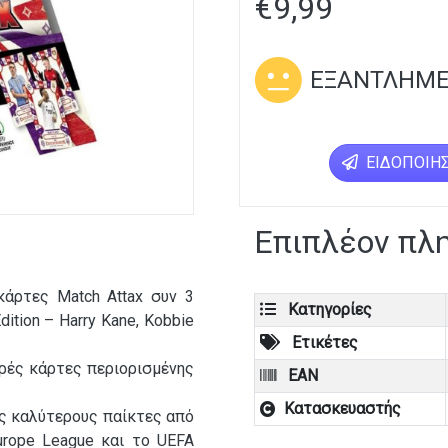
€
9,99
ΕΞΑΝΤΛΗΜ
ΕΙΔΟΠΟΊΗΣ
Επιπλέον πλ
κάρτες Match Attax συν 3
Κατηγορίες
ition – Harry Kane, Kobbie
Ετικέτες
ερές κάρτες περιορισμένης
EAN
Κατασκευαστής
ους καλύτερους παίκτες από
urope League και το UEFA