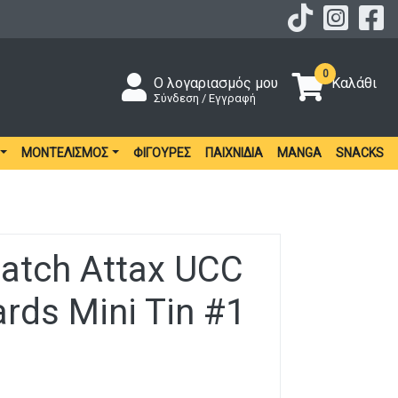
0
Ο λογαριασμός μου
Καλάθι
Σύνδεση / Εγγραφή
ΜΟΝΤΕΛΙΣΜΌΣ
ΦΙΓΟΎΡΕΣ
ΠΑΙΧΝΊΔΙΑ
MANGA
SNACKS
atch Attax UCC
rds Mini Tin #1