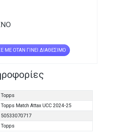
ΈΝΟ
Ε ΜΕ ΌΤΑΝ ΓΊΝΕΙ ΔΙΑΘΈΣΙΜΟ
ηροφορίες
Topps
Topps Match Attax UCC 2024-25
50533070717
Topps