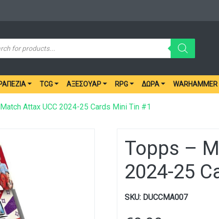
ucts
ch
ΡΑΠΈΖΙΑ
TCG
ΑΞΕΣΟΥΆΡ
RPG
ΔΏΡΑ
WARHAMMER
Match Attax UCC 2024-25 Cards Mini Tin #1
Topps – M
2024-25 Ca
SKU:
DUCCMA007