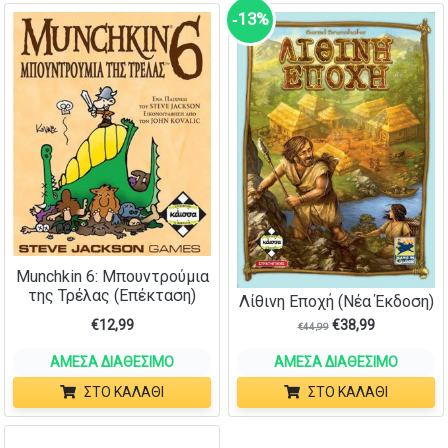
‑13%
Munchkin 6: Μπουντρούμια
της Τρέλας (Επέκταση)
Λίθινη Εποχή (Νέα Έκδοση)
€
12,99
€
38,99
€
44,99
ΆΜΕΣΑ ΔΙΑΘΈΣΙΜΟ
ΆΜΕΣΑ ΔΙΑΘΈΣΙΜΟ
ΣΤΟ ΚΑΛΆΘΙ
ΣΤΟ ΚΑΛΆΘΙ