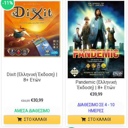
‑11%
Dixit (Ελληνική Έκδοση) |
8+ Ετών
Pandemic (Ελληνική
Έκδοση) | 8+ Ετών
€
39,99
€
30,99
€
34,99
ΔΙΑΘΈΣΙΜΟ ΣΕ 4 - 10
ΆΜΕΣΑ ΔΙΑΘΈΣΙΜΟ
ΗΜΈΡΕΣ
ΣΤΟ ΚΑΛΆΘΙ
ΣΤΟ ΚΑΛΆΘΙ