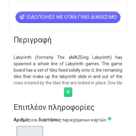
ΕΙΔΟΠΟΊΗΣΕ ΜΕ ΌΤΑΝ ΓΊΝΕΙ ΔΙΑΘΈΣΙΜΟ
Περιγραφή
Labyrinth (formerly The aMAZEing Labyrinth) has
spawned a whole line of Labyrinth games. The game
board has a set of tiles fixed solidly onto it; the remaining
tiles that make up the labyrinth slide in and out of the
rows created by the tiles that are locked in place. One tile
always remains outside the labyrinth, and players take
turns taking this extra tile and sliding it into a row of the
labyrinth, moving all those tiles and pushing one out the
Επιπλέον πληροφορίες
other side of the board; this newly removed tile becomes
the piece for the next player to add to the maze.
Αριθμός
και
διαστάσεις
περιεχόμενων καρτών:
Players move around the shifting paths of the labyrinth
in a race to collect various treasures. Whoever collects all