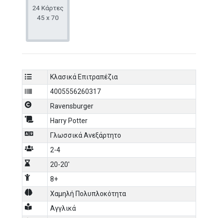
of his treasures first and returns to his home space wins!
24 Κάρτες
45 x 70
Labyrinth is simple at first glance and an excellent
puzzle-solving game for children; it can also be played by
adults using more strategy and more of a cutthroat
approach.
Κλασικά Επιτραπέζια
4005556260317
Ravensburger
Harry Potter
Γλωσσικά Ανεξάρτητο
2-4
20-20'
8+
Χαμηλή Πολυπλοκότητα
Αγγλικά