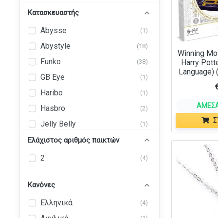
Κατασκευαστής
Abysse
(1)
Abystyle
(18)
Winning Mo
Funko
(38)
Harry Pott
Language)
GB Eye
(1)
Haribo
(1)
ΆΜΕΣΑ
Hasbro
(2)
Σ
Jelly Belly
(1)
Mattel
Ελάχιστος αριθμός παικτών
(1)
Paladone
(1)
2
(4)
Pyramid International
(2)
Κανόνες
Q-Workshop
(13)
SPIN MASTER
Ελληνικά
(3)
(4)
The Carat Shop
(9)