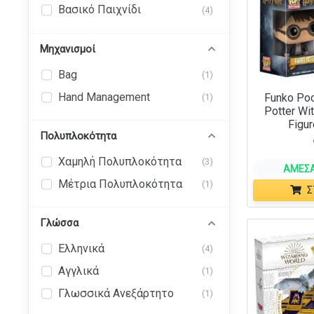
Βασικό Παιχνίδι
(4)
Μηχανισμοί
Bag
(1)
Hand Management
Funko Poc
(1)
Potter Wi
Figur
Πολυπλοκότητα
Χαμηλή Πολυπλοκότητα
(3)
ΆΜΕΣΑ
Μέτρια Πολυπλοκότητα
(1)
Σ
Γλώσσα
Ελληνικά
(4)
Αγγλικά
(1)
Γλωσσικά Ανεξάρτητο
(1)