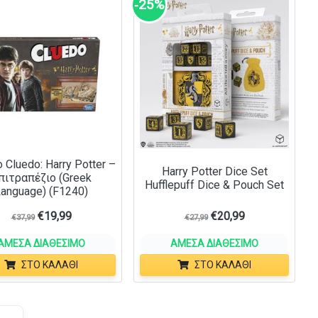
‑25%
 Cluedo: Harry Potter –
Harry Potter Dice Set
πιτραπέζιο (Greek
Hufflepuff Dice & Pouch Set
anguage) (F1240)
€
19,99
€
20,99
€
37,99
€
27,99
ΆΜΕΣΑ ΔΙΑΘΈΣΙΜΟ
ΆΜΕΣΑ ΔΙΑΘΈΣΙΜΟ
ΣΤΟ ΚΑΛΆΘΙ
ΣΤΟ ΚΑΛΆΘΙ