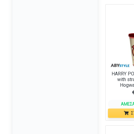
Bobs Burgers
(4)
Boruto
(5)
Call of Cthulhu
(21)
Care Bears
(1)
Casper the Friendly Ghost
(4)
Chainsaw Man
(2)
Cinderella
(1)
HARRY PO
Cowboy Bebop
(3)
with st
Cthulhu
Hogwa
(10)
Dandadan
(4)
DC
ΆΜΕΣΑ
(26)
Σ
Deadpool
(11)
Death Note
(1)
Delicious In Dungeon
(5)