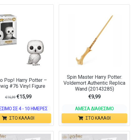
Spin Master Harry Potter:
o Pop! Harry Potter –
Voldemort Authentic Replica
wig #76 Vinyl Figure
Wand (20143285)
€
15,99
€
9,99
€
16,99
ΈΣΙΜΟ ΣΕ 4 - 10 ΗΜΈΡΕΣ
ΆΜΕΣΑ ΔΙΑΘΈΣΙΜΟ
ΣΤΟ ΚΑΛΆΘΙ
ΣΤΟ ΚΑΛΆΘΙ