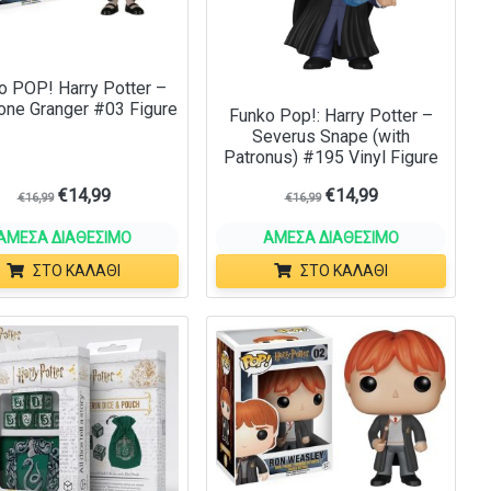
o POP! Harry Potter –
one Granger #03 Figure
Funko Pop!: Harry Potter –
Severus Snape (with
Patronus) #195 Vinyl Figure
€
14,99
€
14,99
€
16,99
€
16,99
ΆΜΕΣΑ ΔΙΑΘΈΣΙΜΟ
ΆΜΕΣΑ ΔΙΑΘΈΣΙΜΟ
ΣΤΟ ΚΑΛΆΘΙ
ΣΤΟ ΚΑΛΆΘΙ