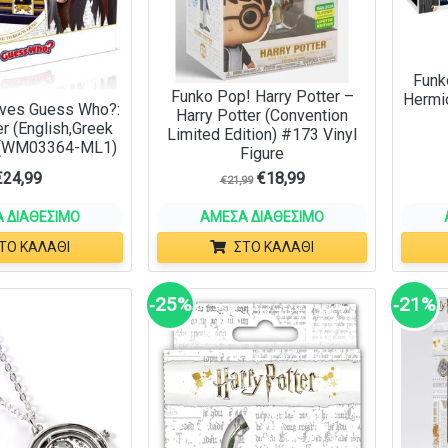
Funk
Funko Pop! Harry Potter –
Hermi
ves Guess Who?:
Harry Potter (Convention
er (English,Greek
Limited Edition) #173 Vinyl
 (WM03364-ML1)
Figure
€
24,99
€
18,99
€
21,99
 ΔΙΑΘΈΣΙΜΟ
ΆΜΕΣΑ ΔΙΑΘΈΣΙΜΟ
ΤΟ ΚΑΛΆΘΙ
ΣΤΟ ΚΑΛΆΘΙ
‑25%
‑21%