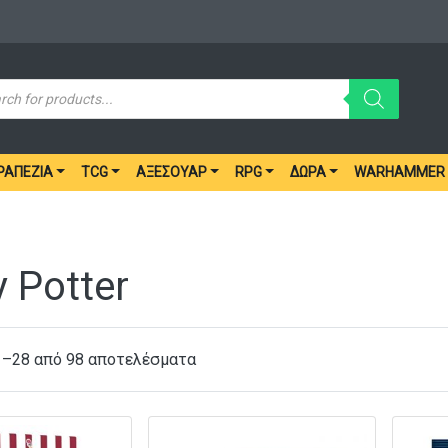
ucts
ch
ΡΑΠΈΖΙΑ
TCG
ΑΞΕΣΟΥΆΡ
RPG
ΔΏΡΑ
WARHAMMER
y Potter
1–28 από 98 αποτελέσματα