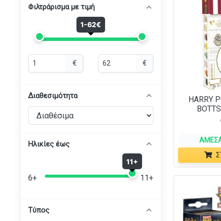
Φιλτράρισμα με τιμή
1-62€
Ελάχιστη
Μέγιστη
€
€
τιμή
τιμή
Διαθεσιμότητα
HARRY P
BOTTS
ΆΜΕΣΑ
Ηλικίες έως
Σ
11+
6+
11+
Τύπος