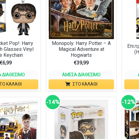
ket Pop!: Harry
Monopoly: Harry Potter – A
Επιτ
th Glasses Vinyl
Magical Adventure at
(H
e Keychain
Hogwarts
€
6,99
€
39,99
 ΔΙΑΘΈΣΙΜΟ
ΆΜΕΣΑ ΔΙΑΘΈΣΙΜΟ
ΤΟ ΚΑΛΆΘΙ
ΣΤΟ ΚΑΛΆΘΙ
‑14%
‑12%