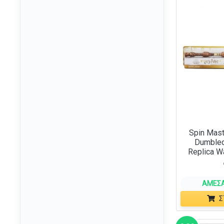
Demon Slayer
(19)
Diablo
(2)
Disney
(210)
Disney Princess
(8)
Doctor Who
(1)
DOOM
(4)
Dracula
(1)
Dragon Ball
(20)
Spin Mast
Dungeons & Dragons
Dumbled
(171)
Replica W
Fallout
(5)
Fantastic Four
(1)
ΆΜΕΣΑ
Final Fantasy
(2)
Σ
Firefly
(7)
Five Nights at Freddys
(2)