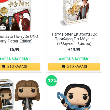
Harry Potter Επιτραπέζιο:
ραπέζιο Παιχνίδι UNO
Πρόκληση Για Μάγους
arry Potter Edition)
(Ελληνική Γλώσσα)
€
5,99
€
19,99
ΆΜΕΣΑ ΔΙΑΘΈΣΙΜΟ
ΆΜΕΣΑ ΔΙΑΘΈΣΙΜΟ
ΣΤΟ ΚΑΛΆΘΙ
ΣΤΟ ΚΑΛΆΘΙ
‑12%