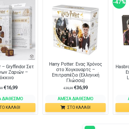
‑47%
Harry Potter: Ενας Χρόνος
r – Gryffindor Σετ
Hasbro
στο Χογκουαρτς –
νων Ζαριών –
Ε
Επιτραπέζιο (Ελληνική
όκκινο
L
Γλώσσα)
€
16,99
€
36,99
99
€
39,99
 ΔΙΑΘΈΣΙΜΟ
ΆΜΕΣΑ ΔΙΑΘΈΣΙΜΟ
ΤΟ ΚΑΛΆΘΙ
ΣΤΟ ΚΑΛΆΘΙ