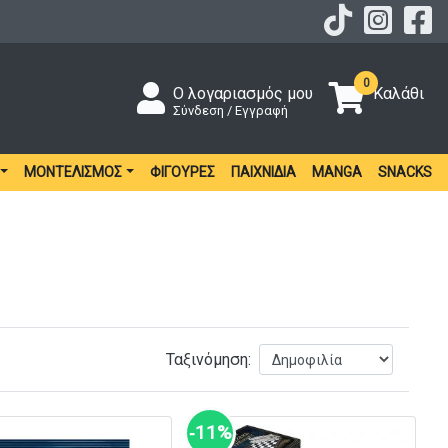
0
Ο λογαριασμός μου
Καλάθι
Σύνδεση / Εγγραφή
ΜΟΝΤΕΛΙΣΜΌΣ
ΦΙΓΟΎΡΕΣ
ΠΑΙΧΝΊΔΙΑ
MANGA
SNACKS
Ταξινόμηση:
‑11%