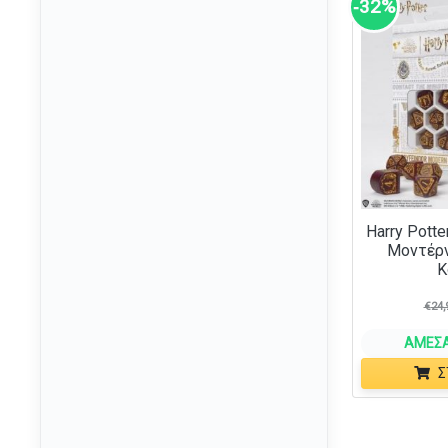
‑32%
Flesh and Blood
(1)
Frida Kahlo
(1)
Friends
(5)
Frozen
(6)
Gabbys Dollhouse
(7)
Game of Thrones
(16)
Garfield
(3)
Harry Potte
Μοντέρ
Ghostbusters
(2)
Κ
GI Joe
(1)
€
24,
Godzilla
(10)
ΆΜΕΣΑ
Haikyu!!
(2)
Σ
Hell's Paradise
(4)
Hello Kitty
(54)
Home Alone
(2)