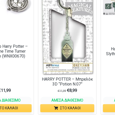
p Harry Potter –
Ha
one Time Turner
Slyt
e (WNX00670)
HARRY POTTER – Μπρελόκ
3D “Potion N.07”
€
11,99
€
8,99
€
11,99
 ΔΙΑΘΈΣΙΜΟ
ΆΜΕΣΑ ΔΙΑΘΈΣΙΜΟ
ΤΟ ΚΑΛΆΘΙ
ΣΤΟ ΚΑΛΆΘΙ