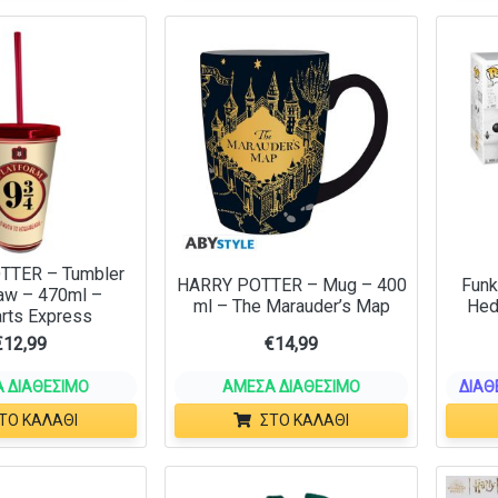
TTER – Tumbler
HARRY POTTER – Mug – 400
Funk
raw – 470ml –
ml – The Marauder’s Map
Hed
rts Express
€
12,99
€
14,99
 ΔΙΑΘΈΣΙΜΟ
ΆΜΕΣΑ ΔΙΑΘΈΣΙΜΟ
ΔΙΑΘ
ΤΟ ΚΑΛΆΘΙ
ΣΤΟ ΚΑΛΆΘΙ