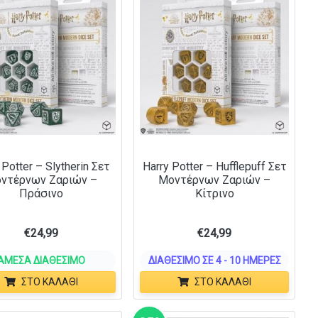
 Potter – Slytherin Σετ
Harry Potter – Hufflepuff Σετ
ντέρνων Ζαριών –
Μοντέρνων Ζαριών –
Πράσινο
Κίτρινο
€
24,99
€
24,99
ΆΜΕΣΑ ΔΙΑΘΈΣΙΜΟ
ΔΙΑΘΈΣΙΜΟ ΣΕ 4 - 10 ΗΜΈΡΕΣ
ΣΤΟ ΚΑΛΆΘΙ
ΣΤΟ ΚΑΛΆΘΙ