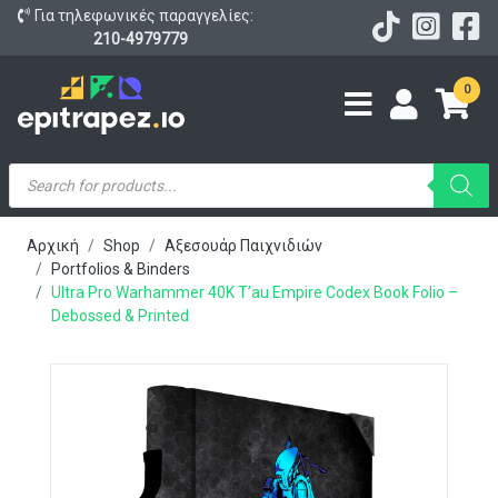
Για τηλεφωνικές παραγγελίες:
210-4979779
0
Products
search
Αρχική
Shop
Αξεσουάρ Παιχνιδιών
Portfolios & Binders
Ultra Pro Warhammer 40K T’au Empire Codex Book Folio –
Debossed & Printed