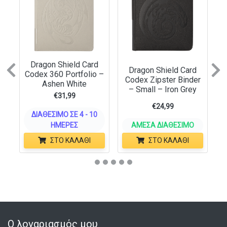
Dragon Shield Card
Previous
N
Dragon Shield Card
Codex 360 Portfolio –
Codex Zipster Binder
Ashen White
– Small – Iron Grey
€
31,99
€
24,99
ΔΙΑΘΈΣΙΜΟ ΣΕ 4 - 10
ΗΜΈΡΕΣ
ΆΜΕΣΑ ΔΙΑΘΈΣΙΜΟ
ΣΤΟ ΚΑΛΆΘΙ
ΣΤΟ ΚΑΛΆΘΙ
Ο λογαριασμός μου