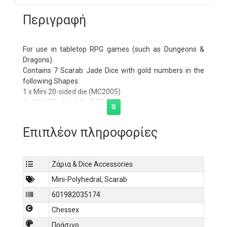
Περιγραφή
For use in tabletop RPG games (such as Dungeons &
Dragons).
Contains 7 Scarab Jade Dice with gold numbers in the
following Shapes:
1 x Mini 20-sided die (MC2005)
1 x Mini 12-sided die (MC1205)
1 x Mini Tens 10-sided die (MC1105)
1 x Mini 10-sided die (MC1005)
Επιπλέον πληροφορίες
1 x Mini 8-sided die (MC0805)
1 x Mini 6-sided die (MC0605)
1 x Mini 4-sided die (MC0405)
Ζάρια & Dice Accessories
Comes in 02801 Display Case w/ Lid and Foam Square
Scarab® is a registered trademark of Chessex. Mini-
Mini-Polyhedral
,
Scarab
hedral™ is a trademark of Chessex.
601982035174
Dice made in Germany. Packaging made in the USA.
Chessex
Πράσινο