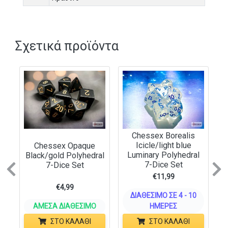
Σχετικά προϊόντα
Chessex Borealis
Icicle/light blue
Chessex Opaque
Luminary Polyhedral
Black/gold Polyhedral
7-Dice Set
7-Dice Set
Previous
N
€
11,99
€
4,99
ΔΙΑΘΈΣΙΜΟ ΣΕ 4 - 10
ΆΜΕΣΑ ΔΙΑΘΈΣΙΜΟ
ΗΜΈΡΕΣ
ΣΤΟ ΚΑΛΆΘΙ
ΣΤΟ ΚΑΛΆΘΙ